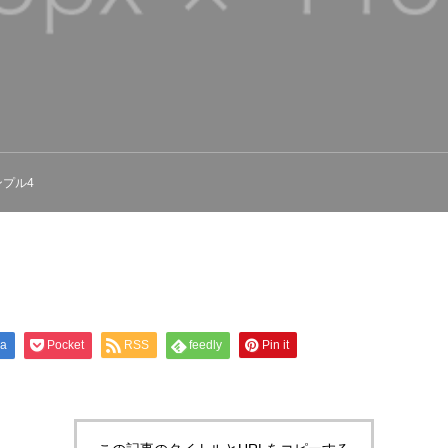
プル4
na
Pocket
RSS
feedly
Pin it