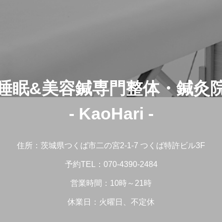
睡眠&美容鍼専門整体・鍼灸
- KaoHari -
住所：茨城県つくば市二の宮2-1-7 つくば特許ビル3F
予約TEL：070-4390-2484
営業時間：10時～21時
休業日：火曜日、不定休